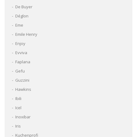
De Buyer
Déglon
Eme
Emile Henry
Enjoy
Evviva
Faplana
Gefu
Guzzini
Hawkins
Ibili
Icel
Inoxibar
Iris
Kuchenprofi