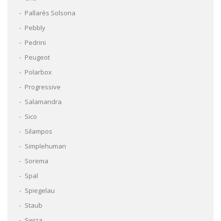
Pallarès Solsona
Pebbly
Pedrini
Peugeot
Polarbox
Progressive
Salamandra
Sico
Silampos
Simplehuman
Sorema
Spal
Spiegelau
Staub
Swiza