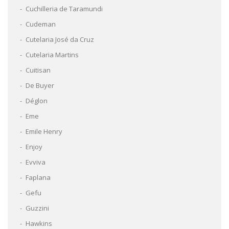
Cuchilleria de Taramundi
Cudeman
Cutelaria José da Cruz
Cutelaria Martins
Cuitisan
De Buyer
Déglon
Eme
Emile Henry
Enjoy
Evviva
Faplana
Gefu
Guzzini
Hawkins