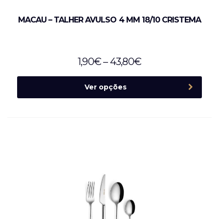
MACAU – TALHER AVULSO 4 MM 18/10 CRISTEMA
1,90
€
–
43,80
€
Ver opções