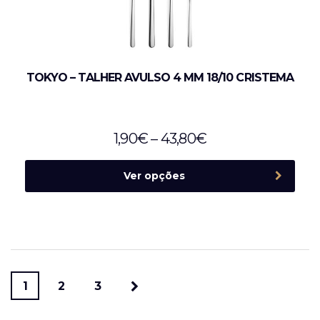
TOKYO – TALHER AVULSO 4 MM 18/10 CRISTEMA
1,90
€
–
43,80
€
Ver opções
1
2
3