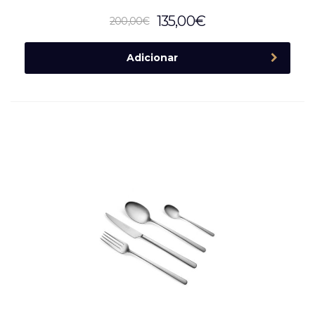
135,00
€
200,00
€
Adicionar