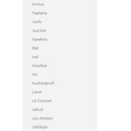
Evviva
Faplana
Gefu
Guzzini
Hawkins
Ibili
Icel
Inoxibar
Iris
Kuchenprofi
Lacor
Le Creuset
Lékué
Les Artistes
LifeStyle