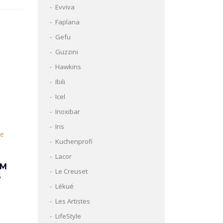
Evviva
Faplana
Gefu
Guzzini
Hawkins
Ibili
Icel
Inoxibar
Iris
Kuchenprofi
Lacor
EM
Le Creuset
S
Lékué
Les Artistes
LifeStyle