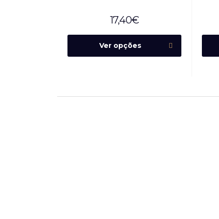
17,40
€
Ver opções