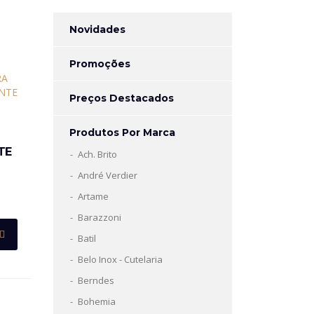
Novidades
Promoções
Preços Destacados
Produtos Por Marca
TE
Ach. Brito
André Verdier
Artame
Barazzoni
Batil
Belo Inox - Cutelaria
Berndes
Bohemia