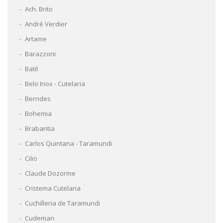
Ach. Brito
André Verdier
Artame
Barazzoni
Batil
Belo Inox - Cutelaria
Berndes
Bohemia
Brabantia
Carlos Quintana - Taramundi
Cilio
Claude Dozorme
Cristema Cutelaria
Cuchilleria de Taramundi
Cudeman