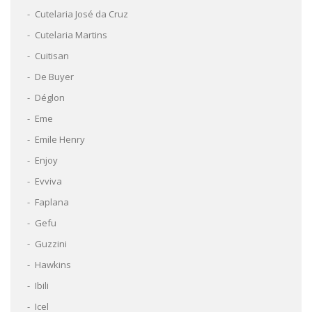
Cutelaria José da Cruz
Cutelaria Martins
Cuitisan
De Buyer
Déglon
Eme
Emile Henry
Enjoy
Evviva
Faplana
Gefu
Guzzini
Hawkins
Ibili
Icel