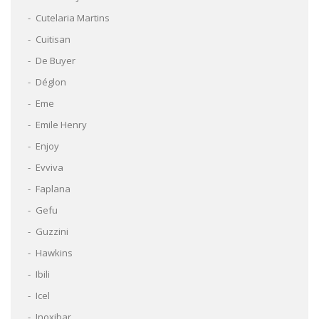
Cutelaria Martins
Cuitisan
De Buyer
Déglon
Eme
Emile Henry
Enjoy
Evviva
Faplana
Gefu
Guzzini
Hawkins
Ibili
Icel
Inoxibar