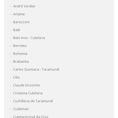
André Verdier
Artame
Barazzoni
Batil
Belo Inox - Cutelaria
Berndes
Bohemia
Brabantia
Carlos Quintana - Taramundi
Cilio
Claude Dozorme
Cristema Cutelaria
Cuchilleria de Taramundi
Cudeman
Cutelaria José da Cruz