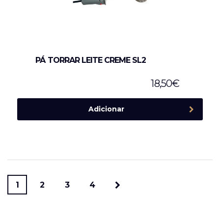
PÁ TORRAR LEITE CREME SL2
18,50
€
Adicionar
1
2
3
4