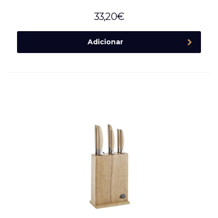
33,20
€
Adicionar