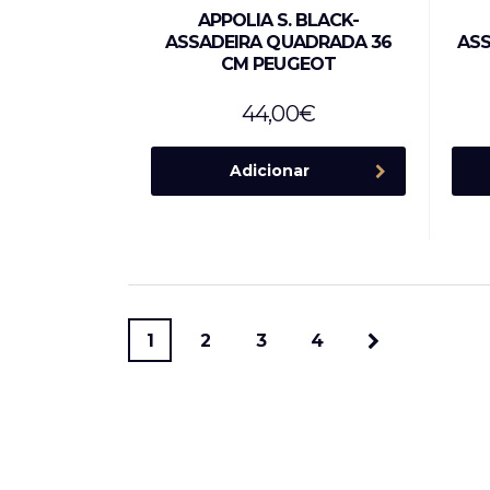
APPOLIA S. BLACK-
ASSADEIRA QUADRADA 36
ASS
CM PEUGEOT
44,00
€
Adicionar
1
2
3
4