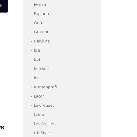
Evviva
Faplana
Gefu
Guzzini
Hawkins
Ibili
Icel
Inoxibar
Iris
Kuchenprofi
Lacor
Le Creuset
Lékué
Les Artistes
28
LifeStyle