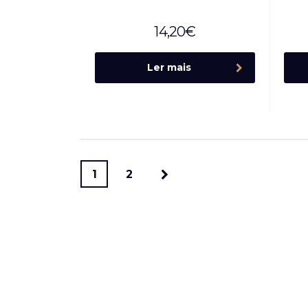
14,20
€
Ler mais
1
2