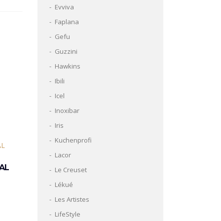
Evviva
Faplana
Gefu
Guzzini
Hawkins
Ibili
Icel
Inoxibar
Iris
Kuchenprofi
Lacor
PAL
Le Creuset
Lékué
Les Artistes
LifeStyle