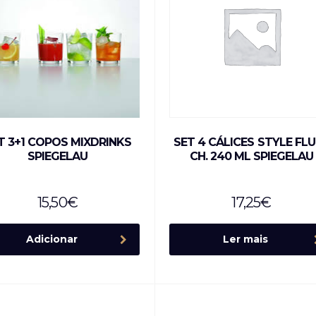
T 3+1 COPOS MIXDRINKS
SET 4 CÁLICES STYLE FL
SPIEGELAU
CH. 240 ML SPIEGELAU
15,50
€
17,25
€
Adicionar
Ler mais