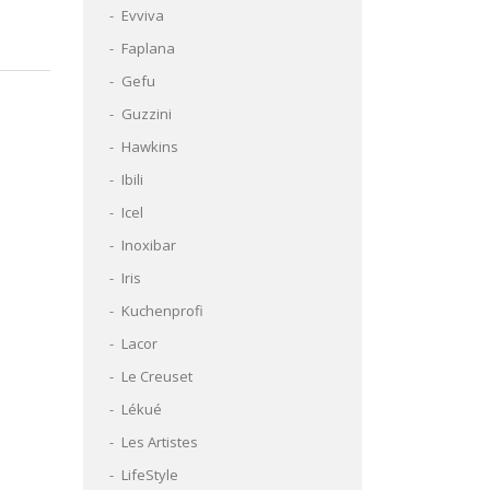
Evviva
Faplana
Gefu
Guzzini
Hawkins
Ibili
Icel
Inoxibar
Iris
Kuchenprofi
Lacor
Le Creuset
Lékué
Les Artistes
LifeStyle