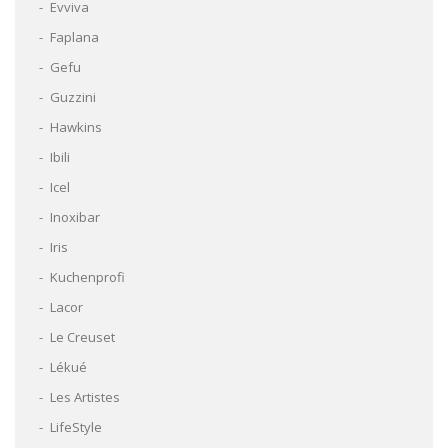
Evviva
Faplana
Gefu
Guzzini
Hawkins
Ibili
Icel
Inoxibar
Iris
Kuchenprofi
Lacor
Le Creuset
Lékué
Les Artistes
LifeStyle