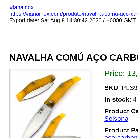
Vianainox
https://vianainox.com/produto/navalha-comu-aco-car
Export date: Sat Aug 8 14:30:42 2026 / +0000 GMT
NAVALHA COMÚ AÇO CARB
Price:
13
SKU
: PLS9
In stock
: 4
Product Ca
Solsona
Product P
aco-carbon