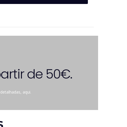
artir de 50€.
 detalhadas,
aqui
.
S