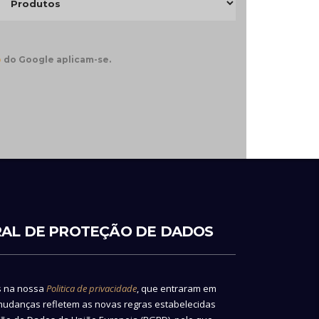
o
do Google aplicam-se.
AL DE PROTEÇÃO DE DADOS
s na nossa
Politica de privacidade
, que entraram em
 mudanças refletem as novas regras estabelecidas