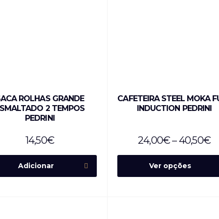
SACA ROLHAS GRANDE
CAFETEIRA STEEL MOKA F
ESMALTADO 2 TEMPOS
INDUCTION PEDRINI
PEDRINI
14,50
€
24,00
€
–
40,50
€
Adicionar
Ver opções