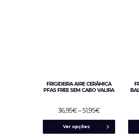
FRIGIDEIRA AIRE CERÂMICA
F
PFAS FREE SEM CABO VALIRA
BA
36,95
€
–
51,95
€
Ver opções