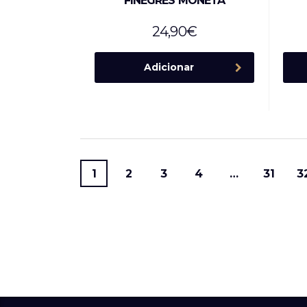
FINEGRES MONETA
24,90
€
Adicionar
1
2
3
4
…
31
3