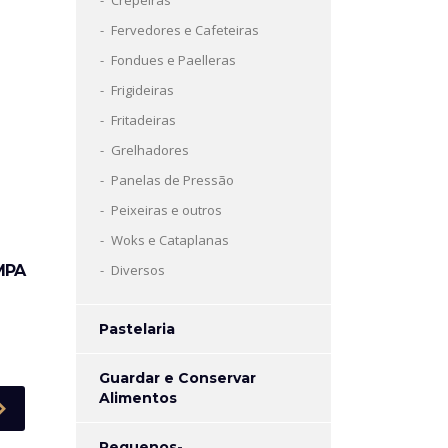
Crepeiras
Fervedores e Cafeteiras
Fondues e Paelleras
Frigideiras
Fritadeiras
Grelhadores
Panelas de Pressão
Peixeiras e outros
Woks e Cataplanas
MPA
Diversos
Pastelaria
Guardar e Conservar
Alimentos
Pequenos-