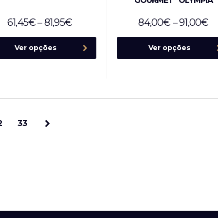
GOURMET” OLYMPIA
61,45
€
–
81,95
€
84,00
€
–
91,00
€
Ver opções
Ver opções
2
33