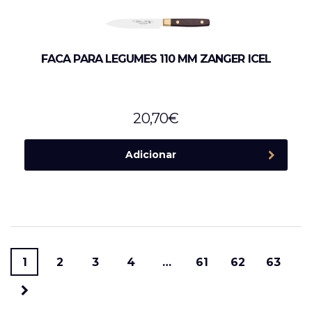
FACA PARA LEGUMES 110 MM ZANGER ICEL
20,70
€
Adicionar
1
2
3
4
…
61
62
63