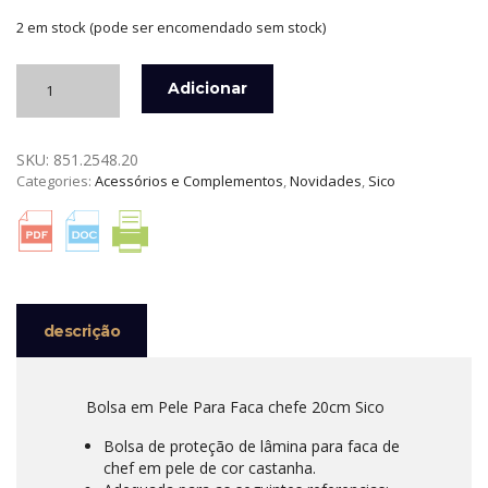
2 em stock (pode ser encomendado sem stock)
Quantidade
Adicionar
de
BOLSA
EM
SKU:
851.2548.20
PELE
Categories:
Acessórios e Complementos
,
Novidades
,
Sico
PARA
FACA
CHEFE
20
CM
SICO
descrição
Bolsa em Pele Para Faca chefe 20cm Sico
Bolsa de proteção de lâmina para faca de
chef em pele de cor castanha.