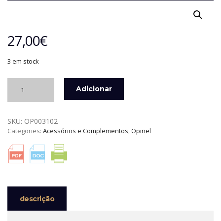
27,00
€
3 em stock
Quantidade
Adicionar
de
BOLSA
OUTDOOR
SKU:
OP003102
PARA
Categories:
Acessórios e Complementos
,
Opinel
CANIVETES
Nº9,
Nº10
E
COGUMELOS
OPINEL
descrição