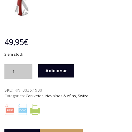
49,95
€
3 em stock
Quantidade
Adicionar
de
CANIVETE
SUÍÇO
SKU:
KNI.0036.1900
2
Categories:
Canivetes, Navalhas & Afins
,
Swiza
LINHAS
ALLMATT
VERMELHO
SWIZA