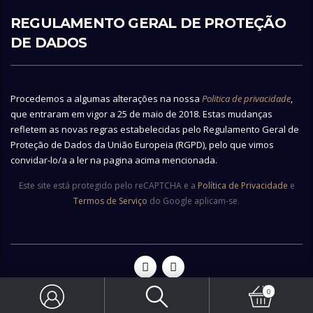
REGULAMENTO GERAL DE PROTEÇÃO
DE DADOS
Procedemos a algumas alterações na nossa
Politica de privacidade
,
que entraram em vigor a 25 de maio de 2018. Estas mudanças
refletem as novas regras estabelecidas pelo Regulamento Geral de
Proteção de Dados da União Europeia (RGPD), pelo que vimos
convidar-lo/a a ler na pagina acima mencionada.
Este site está protegido pelo reCAPTCHA e a
Política de Privacidade
e
Termos de Serviço
do Google aplicam-se.
0
© 2026 Copyright Vianainox - All rights reserved | Made by
Ecobite