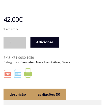
42,00
€
3 em stock
Quantidade
Adicionar
de
CANIVETE
SUÍÇO
SKU:
KST.0030.1050
ABERT.
Categories:
Canivetes, Navalhas & Afins
,
Swiza
1
MÃO
2
LINHAS
OLIVA
SWIZA
descrição
avaliações (0)