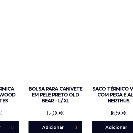
RMICA
BOLSA PARA CANIVETE
SACO TÉRMICO 
L WOOD
EM PELE PRETO OLD
COM PEGA E A
STES
BEAR – L/ XL
NERTHUS
€
12,00
€
16,50
€
r
Adicionar
Adicionar