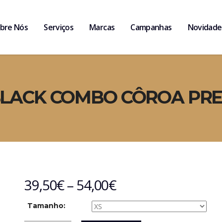
bre Nós
Serviços
Marcas
Campanhas
Novidade
BLACK COMBO CÔROA PRE
39,50
€
–
54,00
€
Tamanho: