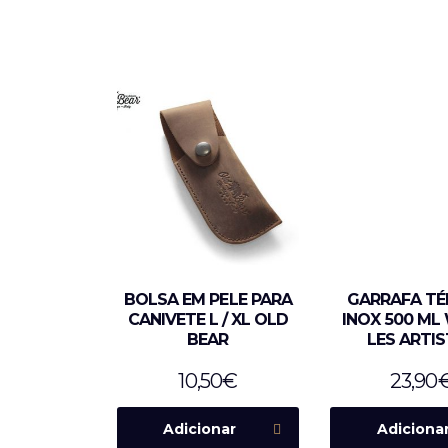
BOLSA EM PELE PARA
GARRAFA TÉ
CANIVETE L / XL OLD
INOX 500 M
BEAR
LES ARTI
10,50
€
23,90
Adicionar
Adiciona