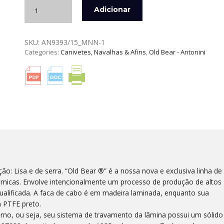
Quantidade
Adicionar
de
CANIVETE
TOTAL
SKU:
AN9393/15_MNN-1
BLACK
Categories:
Canivetes, Navalhas & Afins
,
Old Bear - Antonini
COMBO
CÔROA
PRETA
OLD
BEAR
ão: Lisa e de serra. “Old Bear ®” é a nossa nova e exclusiva linha de
ômicas. Envolve intencionalmente um processo de produção de altos
ualificada. A faca de cabo é em madeira laminada, enquanto sua
m PTFE preto.
no, ou seja, seu sistema de travamento da lâmina possui um sólido