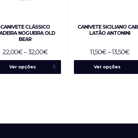
CANIVETE CLÁSSICO
CANIVETE SICILIANO CA
ADEIRA NOGUEIRA OLD
LATÃO ANTONINI
BEAR
22,00
€
–
32,00
€
11,50
€
–
13,50
€
Ver opções
Ver opções