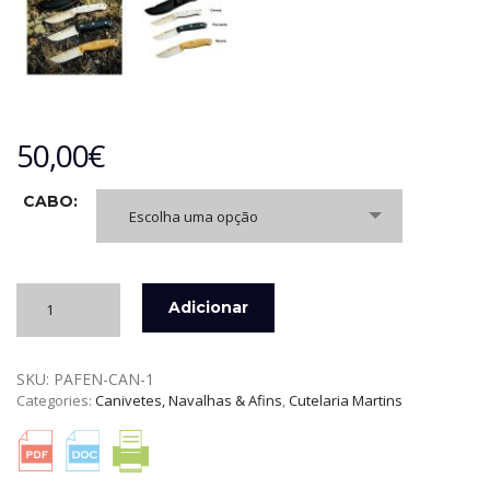
50,00
€
CABO:
Escolha uma opção
Quantidade
Adicionar
de
FACA
DE
SKU:
PAFEN-CAN-1
ESFOLAR
Categories:
Canivetes, Navalhas & Afins
,
Cutelaria Martins
COM
PUNHO
3D
CUTELARIA
MARTINS