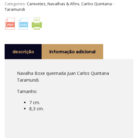
Categories:
Canivetes, Navalhas & Afins
,
Carlos Quintana -
JUAN
Taramundi
CARLOS
QUINTANA
TARAMUNDI
descrição
informação adicional
Navalha Boxe queimada Juan Carlos Quintana
Taramundi.
Tamanho:
7 cm.
8,3 cm.