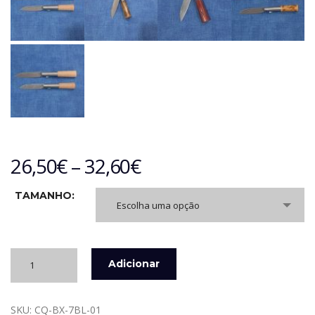
26,50
€
–
32,60
€
TAMANHO:
Escolha uma opção
Quantidade
Adicionar
de
NAVALHA
BOXE
SKU:
CQ-BX-7BL-01
QUEIMADA