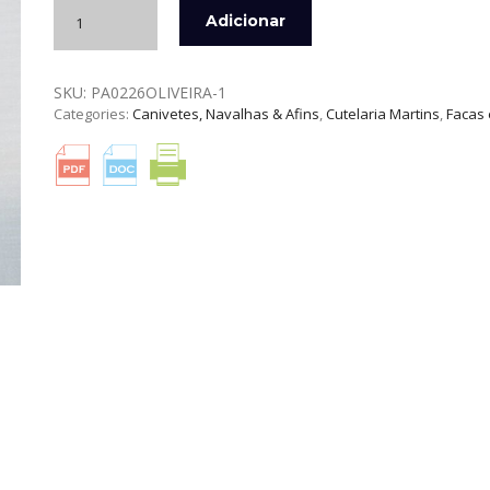
Quantidade
Adicionar
de
NAVALHA
ELLEGANCE
SKU:
PA0226OLIVEIRA-1
M
Categories:
Canivetes, Navalhas & Afins
,
Cutelaria Martins
,
Facas 
-
CUTELARIA
MARTINS