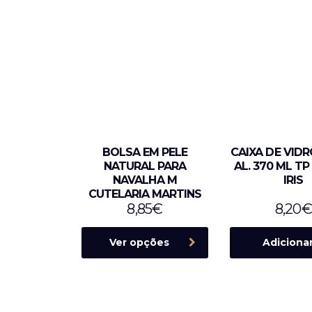
BOLSA EM PELE
CAIXA DE VIDRO
NATURAL PARA
AL. 370 ML T
NAVALHA M
IRIS
CUTELARIA MARTINS
8,85
€
8,20
€
Ver opções
Adiciona