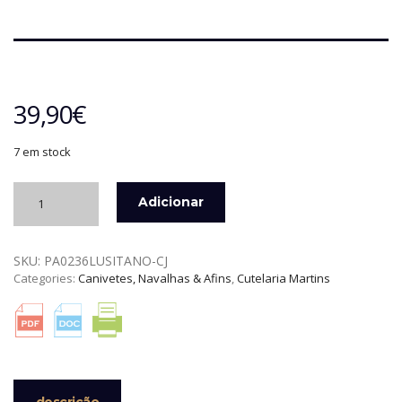
39,90
€
7 em stock
Quantidade
Adicionar
de
NAVALHA
ELLEGANCE
SKU:
PA0236LUSITANO-CJ
LUSITANA+BOLSA,
Categories:
Canivetes, Navalhas & Afins
,
Cutelaria Martins
RECARTILHADA
F.
TITÂNIO