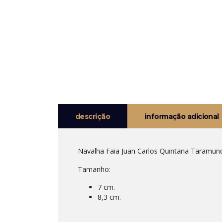
descrição
informação adicional
Navalha Faia Juan Carlos Quintana Taramund
Tamanho:
7 cm.
8,3 cm.