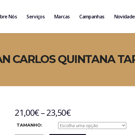
bre Nós
Serviços
Marcas
Campanhas
Novidade
AN CARLOS QUINTANA T
21,00
€
–
23,50
€
TAMANHO: