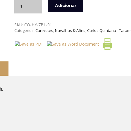
Quantidade
Adicionar
de
NAVALHA
FAIA
SKU:
CQ-HY-7BL-01
JUAN
Categories:
Canivetes, Navalhas & Afins
,
Carlos Quintana - Taram
CARLOS
QUINTANA
TARAMUNDI
i.