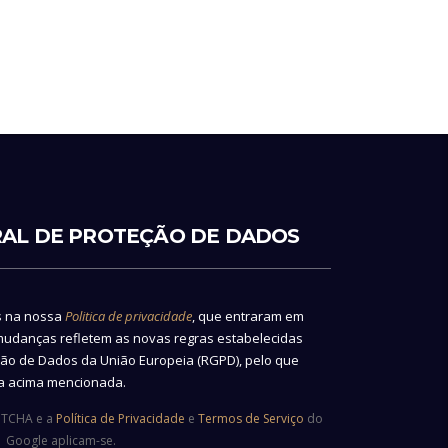
AL DE PROTEÇÃO DE DADOS
s na nossa
Politica de privacidade
, que entraram em
 mudanças refletem as novas regras estabelecidas
ão de Dados da União Europeia (RGPD), pelo que
na acima mencionada.
APTCHA e a
Política de Privacidade
e
Termos de Serviço
do
Google aplicam-se.