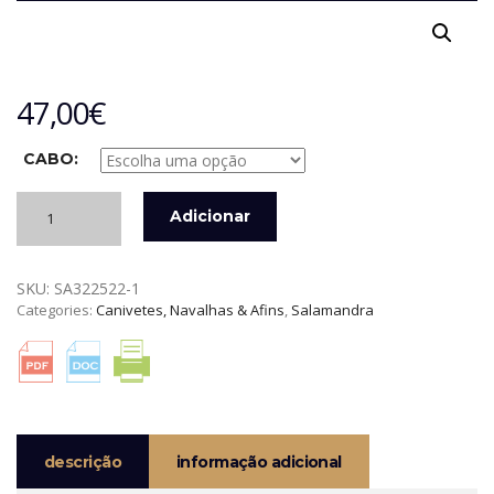
47,00
€
CABO:
Quantidade
Adicionar
de
NAVALHA
GÉMINIS
SKU:
SA322522-1
AÇO
Categories:
Canivetes, Navalhas & Afins
,
Salamandra
INOX
DE
7,5
CM
SALAMANDRA
TEK
descrição
informação adicional