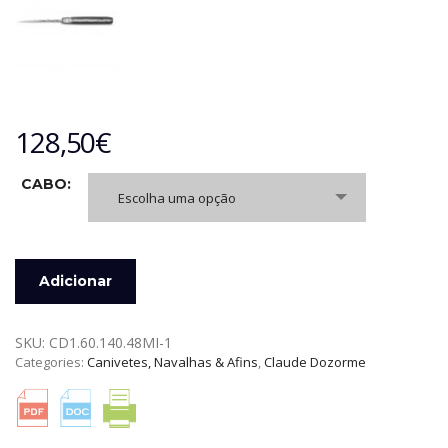
128,50
€
CABO:
Escolha uma opção
Quantidade
Adicionar
de
NAVALHA
LAGUIOLE
SKU:
CD1.60.140.48MI-1
DE
Categories:
Canivetes, Navalhas & Afins
,
Claude Dozorme
12
CM
CLAUDE
DOZORME