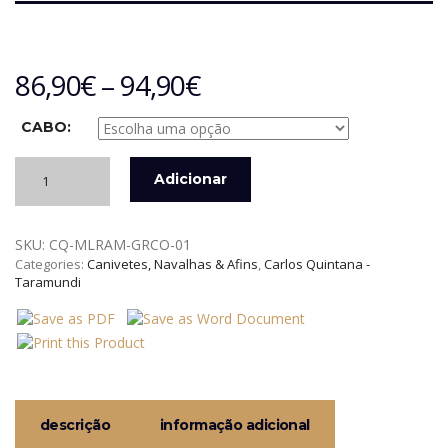
86,90
€
–
94,90
€
CABO:
Quantidade
Adicionar
de
NAVALHA
PREMIUM
SKU:
CQ-MLRAM-GRCO-01
MELCHOR
Categories:
Canivetes, Navalhas & Afins
,
Carlos Quintana -
RAMEADO
Taramundi
JC
QUINTANA
TARAMUNDI
descrição
informação adicional