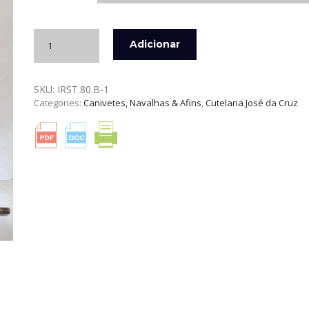
Quantidade
Adicionar
de
NAVALHA
RÚSTICA
SKU:
IRST.80.B-1
MÉDIA
Categories:
Canivetes, Navalhas & Afins
,
Cutelaria José da Cruz
INOX
JOSÉ
DA
CRUZ