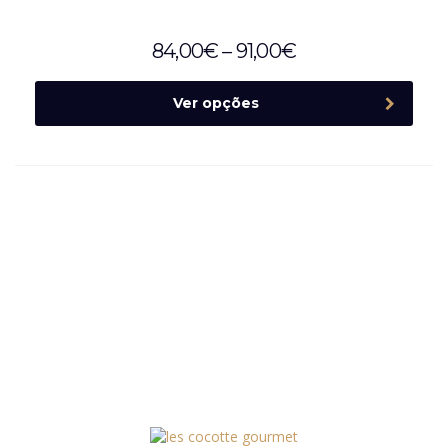
84,00
€
–
91,00
€
Ver opções