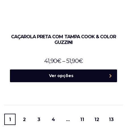
CAÇAROLA PRETA COM TAMPA COOK & COLOR
GUZZINI
41,90
€
–
51,90
€
Ver opções
1
2
3
4
…
11
12
13