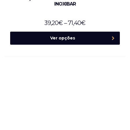
INOXIBAR
39,20
€
–
71,40
€
Ver opções