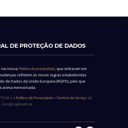
AL DE PROTEÇÃO DE DADOS
s na nossa
Politica de privacidade
, que entraram em
 mudanças refletem as novas regras estabelecidas
ão de Dados da União Europeia (RGPD), pelo que
na acima mencionada.
APTCHA e a
Política de Privacidade
e
Termos de Serviço
do
Google aplicam-se.