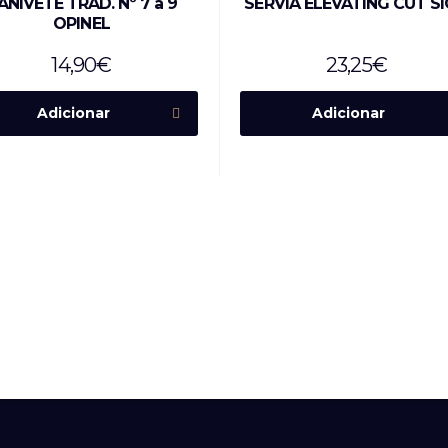
ANIVETE TRAD. Nº 7 a 9
SÉRVIA ELEVATING CUT S
OPINEL
14,90
€
23,25
€
Adicionar
Adicionar