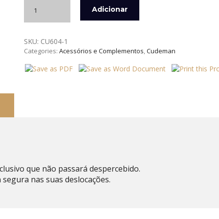
Quantidade
Adicionar
de
BOLSA
CASTANHA
SKU:
CU604-1
CUDEMAN
Categories:
Acessórios e Complementos
,
Cudeman
xclusivo que não passará despercebido.
 segura nas suas deslocações.