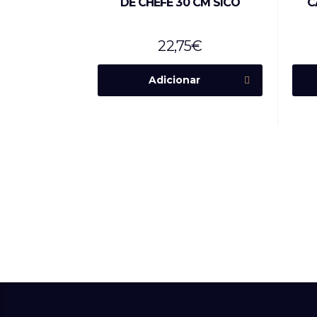
DE CHEFE 30 CM SICO
C
22,75
€
Adicionar