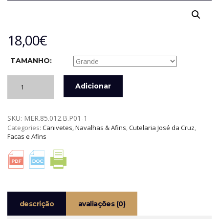
18,00
€
TAMANHO:
Quantidade
Adicionar
de
NAVALHA
CARBONO
SKU:
MER.85.012.B.P01-1
MERENDEIRA
Categories:
Canivetes, Navalhas & Afins
,
Cutelaria José da Cruz
,
PAU
Facas e Afins
FERRO
JOSÉ
DA
CRUZ
descrição
avaliações (0)