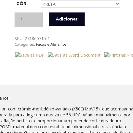
CÔR:
Quantidade
Adicionar
de
FACA
PARA
SKU:
271860715-1
FILETAR
Categories:
Facas e Afins
,
Icel
DE
15
CM
TECHNIK
ICEL
 Icel.
erior, com crómio-molibdénio-vanádio (X50CrMoV15), que acompanh
rada para atingir uma dureza de 56 HRC. Afiada manualmente por
e afiação perfeito, e proporcionar um poder de corte duradouro.
OM), material duro com estabilidade dimensional e resistência a
de aço inox; Garante uma excelente funcionalidade e boa aderência,