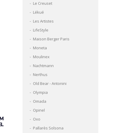
Le Creuset
Lékué
Les Artistes
LifeStyle
Maison Berger Paris
Moneta
Moulinex
Nachtmann
Nerthus
Old Bear - Antonini
Olympia
Omada
Opinel
OM
Oxo
EL
Pallarès Solsona