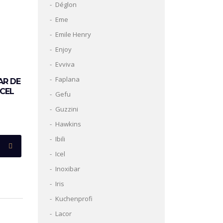
Déglon
Eme
Emile Henry
Enjoy
Evviva
Faplana
AR DE
ICEL
Gefu
Guzzini
Hawkins
Ibili
Icel
Inoxibar
Iris
Kuchenprofi
Lacor