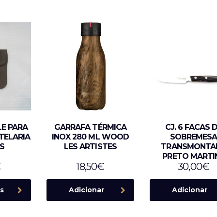
LE PARA
GARRAFA TÉRMICA
CJ. 6 FACAS 
TELARIA
INOX 280 ML WOOD
SOBREMES
S
LES ARTISTES
TRANSMONTA
PRETO MARTI
€
18,50
€
30,00
€
s
Adicionar
Adicionar