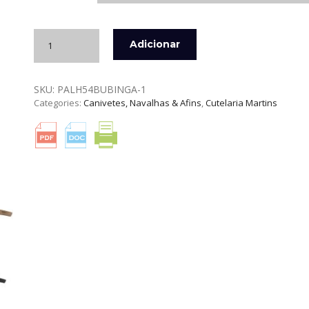
Quantidade
Adicionar
de
NAVALHA
LINHAGEM
SKU:
PALH54BUBINGA-1
54
Categories:
Canivetes, Navalhas & Afins
,
Cutelaria Martins
INOX
DA
CUTELARIA
MARTINS