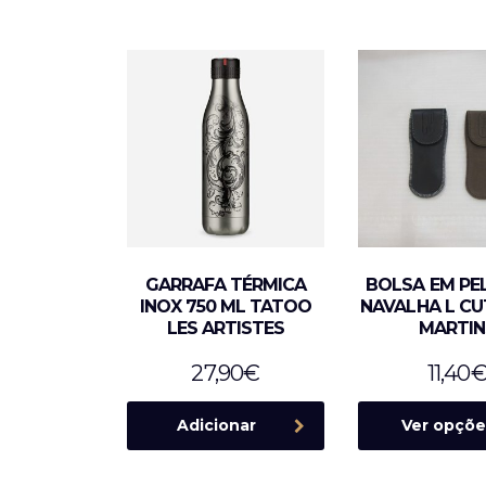
GARRAFA TÉRMICA
BOLSA EM PE
INOX 750 ML TATOO
NAVALHA L CU
LES ARTISTES
MARTIN
27,90
€
11,40
Adicionar
Ver opçõe