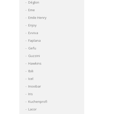
Déglon
Eme
Emile Henry
Enjoy
Evviva
Faplana
Gefu
Guzzini
Hawkins
Ibili
Icel
Inoxibar
Iris
Kuchenprofi
Lacor