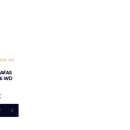
RAFAS
06 WD
€
r