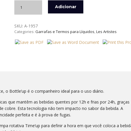
Quantidade
Adicionar
de
GARRAFA
TÉRMICA
SKU:
A-1957
INOX
Categories:
Garrafas e Termos para Líquidos
,
Les Artistes
280
ML
WOOD
LES
ARTISTES
e, o Bottle’up é o companheiro ideal para o uso diário.
icas que mantêm as bebidas quentes por 12h e frias por 24h, graças
de cobre.
Esta tecnologia não tem impacto no sabor da bebida.
A
cidade perfeita e é à prova de fugas.
ampa rotativa Time’up para definir a hora em que você coloca a bebid