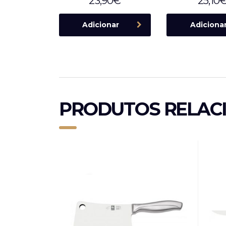
23,90
€
25,10
Adicionar
Adiciona
PRODUTOS RELAC