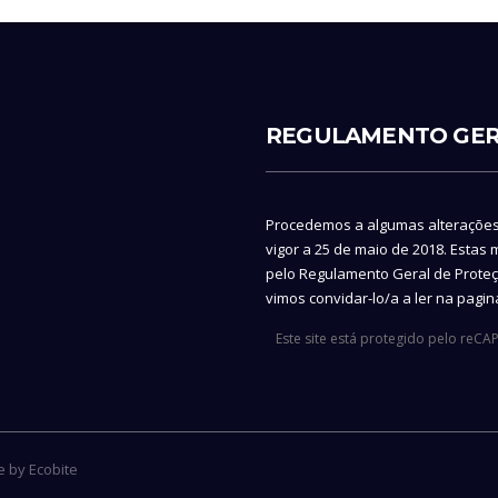
REGULAMENTO GER
Procedemos a algumas alteraçõe
vigor a 25 de maio de 2018. Estas
pelo Regulamento Geral de Proteç
vimos convidar-lo/a a ler na pagi
Este site está protegido pelo reC
de by
Ecobite