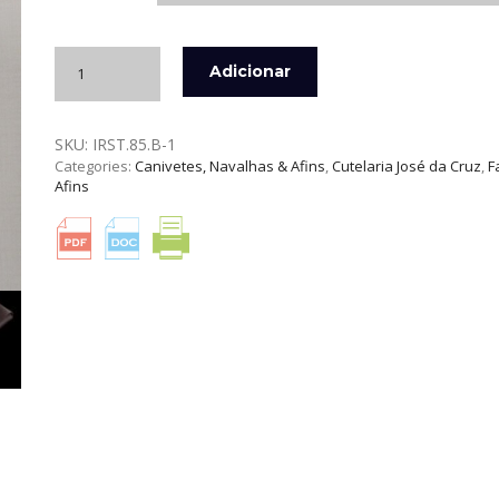
Quantidade
Adicionar
de
NAVALHA
RÚSTICA
SKU:
IRST.85.B-1
GRANDE
Categories:
Canivetes, Navalhas & Afins
,
Cutelaria José da Cruz
,
F
INOX
Afins
JOSÉ
DA
CRUZ