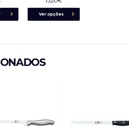
€
15,20
€
r
Ver opções
IONADOS