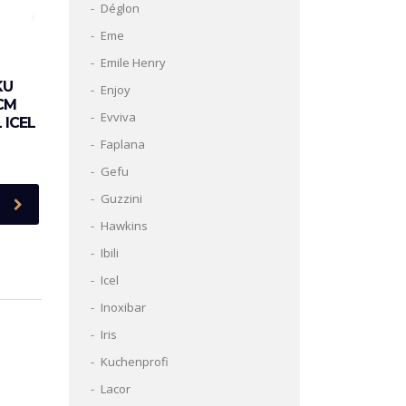
Déglon
Eme
Emile Henry
KU
Enjoy
CM
Evviva
 ICEL
Faplana
Gefu
Guzzini
Hawkins
Ibili
Icel
Inoxibar
Iris
Kuchenprofi
Lacor