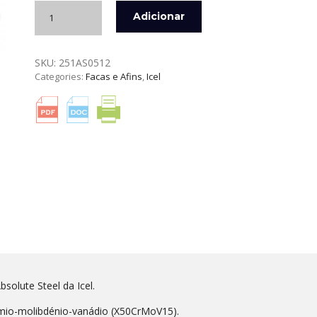
Quantidade
Adicionar
de
FACA
PARA
SKU:
251AS0512
QUEIJO/TOMATE
Categories:
Facas e Afins
,
Icel
DE12
CM
ABSOLUTE
STEEL
ICEL
solute Steel da Icel.
ómio-molibdénio-vanádio (X50CrMoV15).