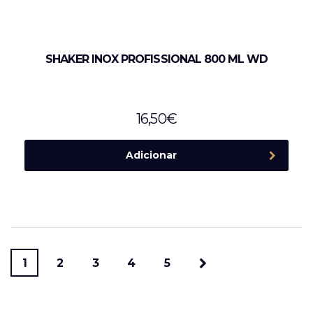
SHAKER INOX PROFISSIONAL 800 ML WD
16,50
€
Adicionar
1
2
3
4
5