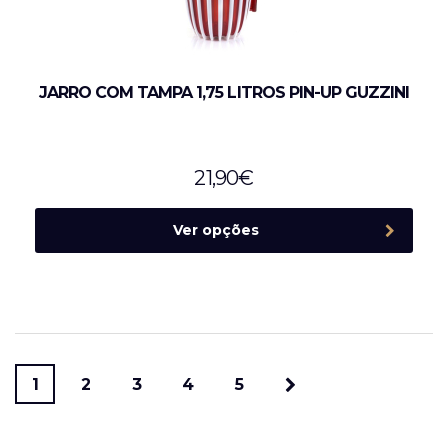
JARRO COM TAMPA 1,75 LITROS PIN-UP GUZZINI
21,90
€
Ver opções
1
2
3
4
5