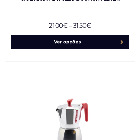
21,00
€
–
31,50
€
Ver opções