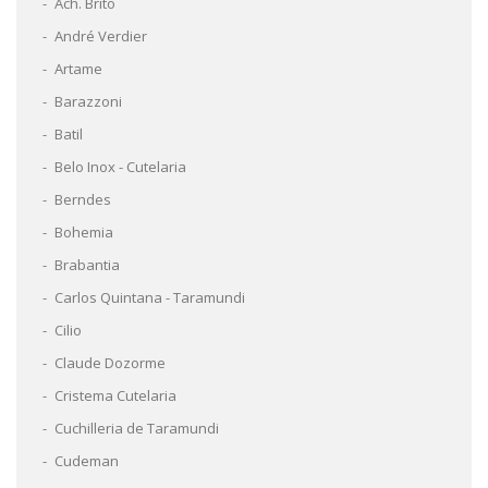
Ach. Brito
André Verdier
Artame
Barazzoni
Batil
Belo Inox - Cutelaria
Berndes
Bohemia
Brabantia
Carlos Quintana - Taramundi
Cilio
Claude Dozorme
Cristema Cutelaria
Cuchilleria de Taramundi
Cudeman