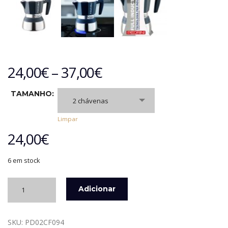
24,00
€
–
37,00
€
TAMANHO:
2 chávenas
Limpar
24,00
€
6 em stock
Quantidade
Adicionar
de
CAFETEIRA
MY
SKU:
PD02CF094
MOKA