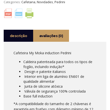
Categories:
Cafetaria
,
Novidades
,
Pedrini
FULL
INDUCTION
PEDRINI
descrição
avaliações (0)
Cafeteira My Moka induction Pedrini
Caldeira patenteada para todos os tipos de
fogão, incluindo indução*
Design e patente italianos
Interior em liga de alumínio EN601 de
qualidade alimentar
Junta de silicone atóxica
Válvula de segurança 100% controlada
Base full induction
*A compatibilidade do tamanho de 2 chávenas é
garantida em fogões com diâmetro mínimo de 12