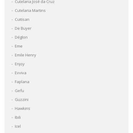
Cutelaria José da Cruz
Cutelaria Martins
Cuitisan
De Buyer
Déglon
Eme
Emile Henry
Enjoy
Evviva
Faplana
Gefu
Guzzini
Hawkins
Ibili
Icel