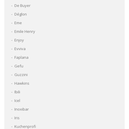
De Buyer
Déglon
Eme
Emile Henry
Enjoy
Evviva
Faplana
Gefu
Guzzini
Hawkins
Ibili
Icel
Inoxibar
Iris
Kuchenprofi