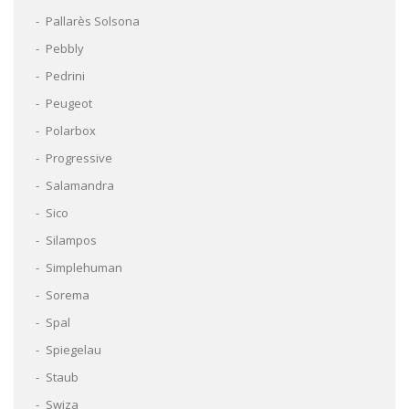
Pallarès Solsona
Pebbly
Pedrini
Peugeot
Polarbox
Progressive
Salamandra
Sico
Silampos
Simplehuman
Sorema
Spal
Spiegelau
Staub
Swiza