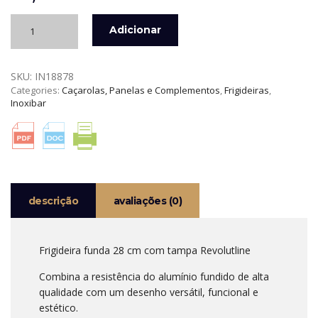
Quantidade
Adicionar
de
FRIGIDEIRA
FUNDA
SKU:
IN18878
28
Categories:
Caçarolas, Panelas e Complementos
,
Frigideiras
,
CM
Inoxibar
COM
TAMPA
REVOLUTLINE
INOXIBAR
descrição
avaliações (0)
Frigideira funda 28 cm com tampa Revolutline
Combina a resistência do alumínio fundido de alta
qualidade com um desenho versátil, funcional e
estético.