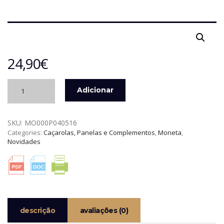
24,90
€
Quantidade
Adicionar
de
CAÇAROLA
COM
SKU:
MO000P040516
CABO
Categories:
Caçarolas, Panelas e Complementos
,
Moneta
,
16
Novidades
CM
SEM
TAMPA
MINERVA
FINEGRES
MONETA
descrição
avaliações (0)