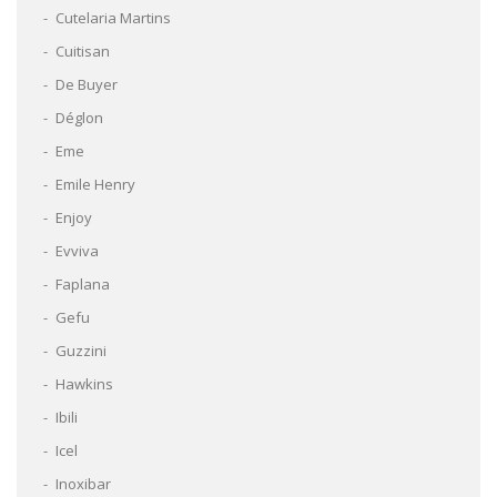
Cutelaria Martins
Cuitisan
De Buyer
Déglon
Eme
Emile Henry
Enjoy
Evviva
Faplana
Gefu
Guzzini
Hawkins
Ibili
Icel
Inoxibar