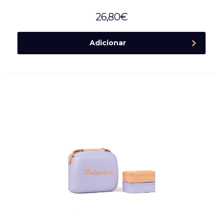
26,80
€
Adicionar