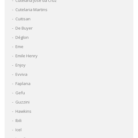
Cutelaria José da Cruz
Cutelaria Martins
Cuitisan
De Buyer
Déglon
Eme
Emile Henry
Enjoy
Evviva
Faplana
Gefu
Guzzini
Hawkins
Ibili
Icel