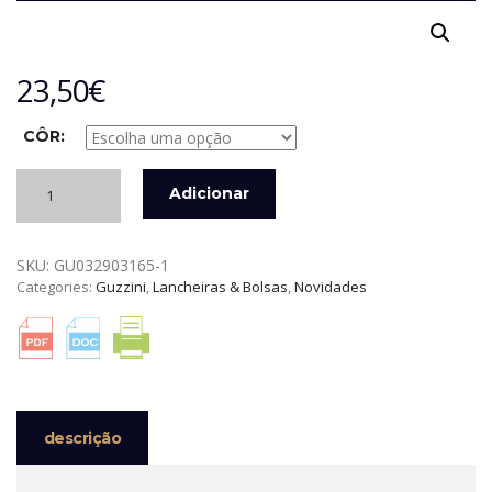
23,50
€
CÔR:
Quantidade
Adicionar
de
SACO
TÉRMICO
SKU:
GU032903165-1
GRANDE
Categories:
Guzzini
,
Lancheiras & Bolsas
,
Novidades
HANDY
COM
RECIPIENTE
GUZZINI
descrição