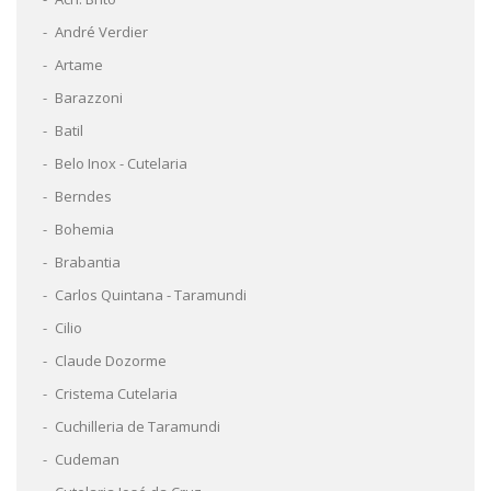
André Verdier
Artame
Barazzoni
Batil
Belo Inox - Cutelaria
Berndes
Bohemia
Brabantia
Carlos Quintana - Taramundi
Cilio
Claude Dozorme
Cristema Cutelaria
Cuchilleria de Taramundi
Cudeman