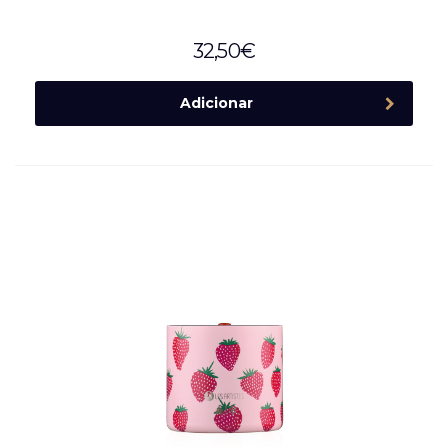
32,50
€
Adicionar