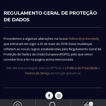
REGULAMENTO GERAL DE PROTEÇÃO
DE DADOS
Procedemos a algumas alterações na nossa
Politica de privacidade
,
que entraram em vigor a 25 de maio de 2018. Estas mudanças
refletem as novas regras estabelecidas pelo Regulamento Geral de
Proteção de Dados da União Europeia (RGPD), pelo que vimos
convidar-lo/a a ler na pagina acima mencionada.
Este site está protegido pelo reCAPTCHA e a
Política de Privacidade
e
Termos de Serviço
do Google aplicam-se.
0
© 2026 Copyright Vianainox - All rights reserved | Made by
Ecobite