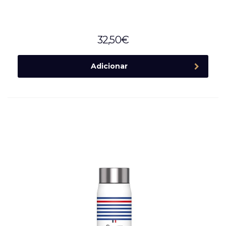
32,50
€
Adicionar