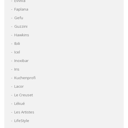
Evviva
Faplana
Gefu
Guzzini
Hawkins
Ibili
Icel
Inoxibar
Iris
Kuchenprofi
Lacor
Le Creuset
Lékué
Les Artistes
LifeStyle