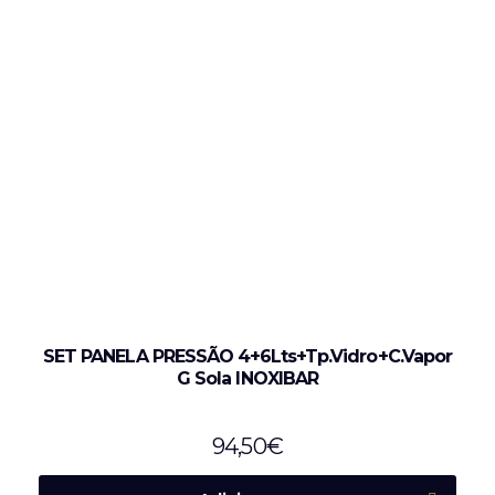
SET PANELA PRESSÃO 4+6Lts+Tp.Vidro+C.Vapor
G Sola INOXIBAR
94,50
€