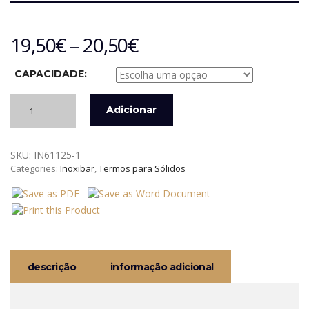
19,50
€
–
20,50
€
CAPACIDADE:
Quantidade
Adicionar
de
TERMO
EM
SKU:
IN61125-1
INOX
Categories:
Inoxibar
,
Termos para Sólidos
PARA
ALIMENTOS
KIDS
INOXIBAR
descrição
informação adicional