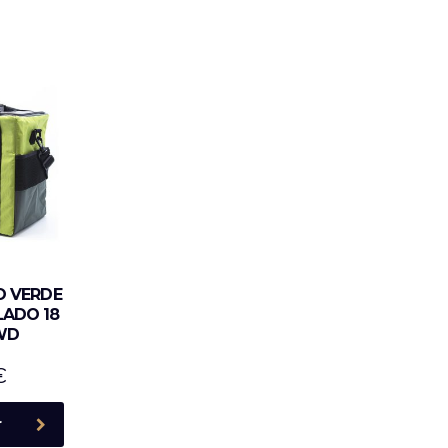
O VERDE
LADO 18
WD
€
r