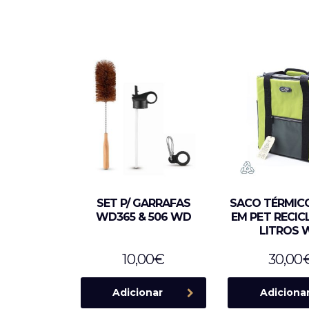
SET P/ GARRAFAS
SACO TÉRMIC
WD365 & 506 WD
EM PET RECIC
LITROS 
10,00
€
30,00
Adicionar
Adiciona