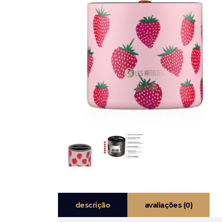
descrição
avaliações (0)