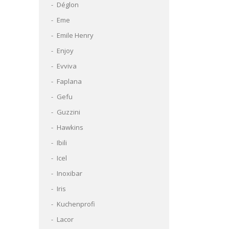
Déglon
Eme
Emile Henry
Enjoy
Evviva
Faplana
Gefu
Guzzini
Hawkins
Ibili
Icel
Inoxibar
Iris
Kuchenprofi
Lacor