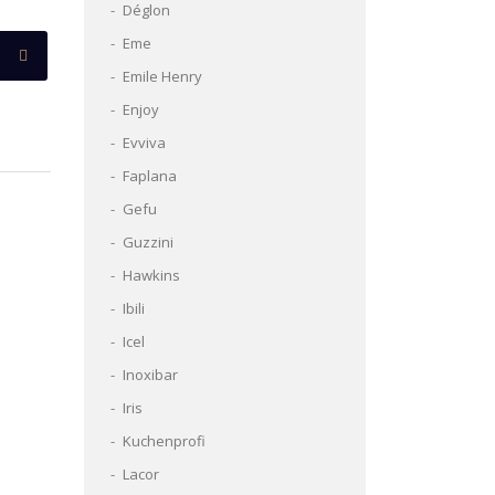
Déglon
Eme
Emile Henry
Enjoy
Evviva
Faplana
Gefu
Guzzini
Hawkins
Ibili
Icel
Inoxibar
Iris
Kuchenprofi
Lacor