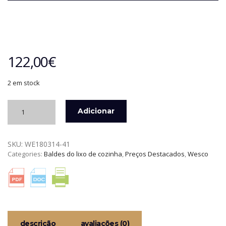
122,00
€
2 em stock
Quantidade
Adicionar
de
BALDE
COM
SKU:
WE180314-41
PEDAL
Categories:
Baldes do lixo de cozinha
,
Preços Destacados
,
Wesco
KICKMASTER
JUNIOR
12
LTS
INOX
BR.
WESCO
descrição
avaliações (0)