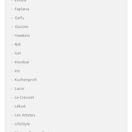
Evviva
Faplana
Gefu
Guzzini
Hawkins
Ibili
Icel
Inoxibar
Iris
Kuchenprofi
Lacor
Le Creuset
Lékué
Les Artistes
LifeStyle